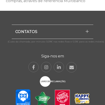
compras, através de referência Multibanco
CONTATOS
(Custo da chamada, por minuto: 0,09€ nas redes fixas e 0,13€ para as redes móveis)
Siga-nos em