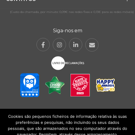
(Custo da chamada, por minuto: 0,09€ nas redes fixas e 0,13€ para as redes móveis)
Siga-nos em
Cookies são pequenos ficheiros de informação relativa às suas
POLÍTICA DE PRIVACIDADE
|
TERMOS E CONDIÇÕES
l
CONDIÇÕES
preferências e pesquisas, não incluindo os seus dados
GERAIS DE VENDA
| Alberto Oculista, SA 2026. Todos os direitos reservados.
pessoais, que são armazenados no seu computador através do
navegador. Permitem, através desse armazenamento,