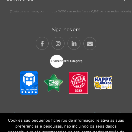
(Custo da chamada, por minuto: 0,09€ nas redes fixas e 0,13€ para as redes móveis)
Siga-nos em
POLÍTICA DE PRIVACIDADE
|
TERMOS E CONDIÇÕES
l
CONDIÇÕES
GERAIS DE VENDA
| Alberto Oculista, SA 2026. Todos os direitos reservados.
Cookies são pequenos ficheiros de informação relativa às suas
preferências e pesquisas, não incluindo os seus dados