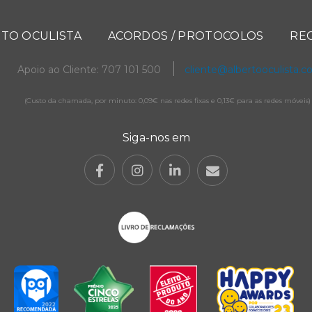
TO OCULISTA
ACORDOS / PROTOCOLOS
RE
Apoio ao Cliente: 707 101 500
cliente@albertooculista.
(Custo da chamada, por minuto: 0,09€ nas redes fixas e 0,13€ para as redes móveis)
Siga-nos em