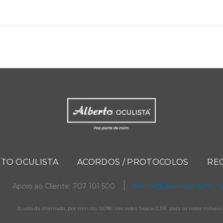
TO OCULISTA
ACORDOS / PROTOCOLOS
RE
Apoio ao Cliente: 707 101 500
cliente@albertooculista.
(Custo da chamada, por minuto: 0,09€ nas redes fixas e 0,13€ para as redes móveis)