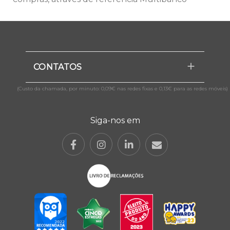
CONTATOS
(Custo da chamada, por minuto: 0,09€ nas redes fixas e 0,13€ para as redes móveis)
Siga-nos em