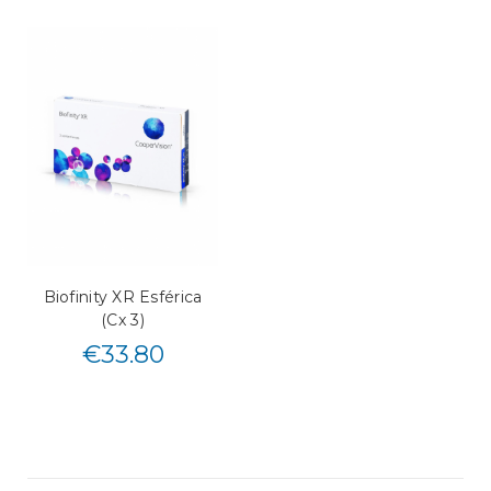
Biofinity XR Esférica
(Cx 3)
€
33.80