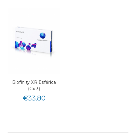
Biofinity XR Esférica
(Cx 3)
€
33.80