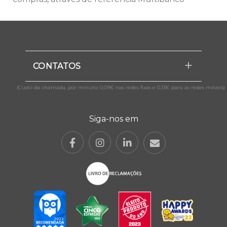
CONTATOS
(Custo da chamada, por minuto: 0,09€ nas redes fixas e 0,13€ para as redes móveis)
Siga-nos em