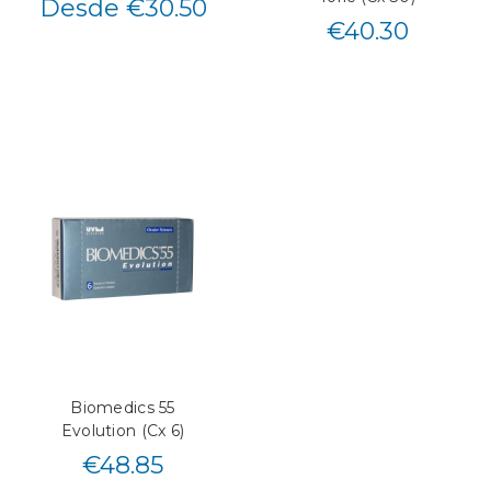
Desde €30.50
€
40.30
Biomedics 55
Evolution (Cx 6)
€
48.85