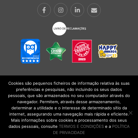
Cookies são pequenos ficheiros de informação relativa às suas
POLÍTICA DE PRIVACIDADE
|
TERMOS E CONDIÇÕES
l
CONDIÇÕES
preferências e pesquisas, não incluindo os seus dados
GERAIS DE VENDA
| Alberto Oculista, SA 2026. Todos os direitos reservados.
pessoais, que são armazenados no seu computador através do
navegador. Permitem, através desse armazenamento,
determinar a utilidade e o interesse de determinado sítio da
internet, assegurando uma navegação mais rápida e eficiente.
Mais informações sobre cookies e processamento dos seus
dados pessoais, consulte
TERMOS E CONDIÇÕES
e a
POLÍTICA
DE PRIVACIDADE