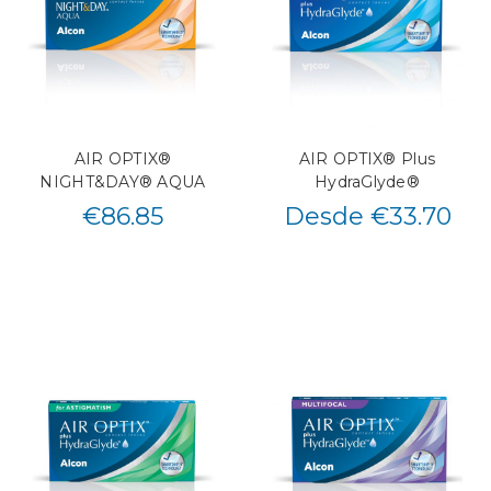
AIR OPTIX®
AIR OPTIX® Plus
NIGHT&DAY® AQUA
HydraGlyde®
€
86.85
Desde €33.70