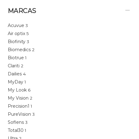
MARCAS
Acuvue
3
Air optix
5
Biofinity
3
Biomedics
2
Biotrue
1
Clariti
2
Dailies
4
MyDay
1
My Look
6
My Vision
2
Precision1
1
PureVision
3
Soflens
3
Total30
1
Ultra
2