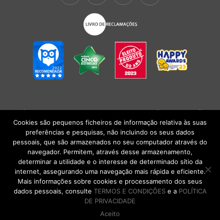
POLÍTICA DE PRIVACIDADE
|
TERMOS E CONDIÇÕES
l
CONDIÇÕES
GERAIS DE VENDA
| Alberto Oculista, SA 2026. Todos os direitos reservados.
Cookies são pequenos ficheiros de informação relativa às suas
preferências e pesquisas, não incluindo os seus dados
pessoais, que são armazenados no seu computador através do
navegador. Permitem, através desse armazenamento,
determinar a utilidade e o interesse de determinado sítio da
internet, assegurando uma navegação mais rápida e eficiente.
Mais informações sobre cookies e processamento dos seus
dados pessoais, consulte
TERMOS E CONDIÇÕES
e a
POLÍTICA
DE PRIVACIDADE
Aceito
DE VOLTA AO TOPO