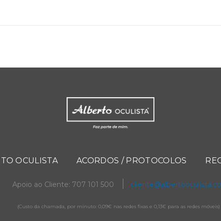
TO OCULISTA
ACORDOS / PROTOCOLOS
RE
Apoio ao Cliente: 707 101 500
cliente@albertooculista.
(Custo da chamada, por minuto: 0,09€ nas redes fixas e 0,13€ para as redes móveis)