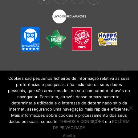
POLÍTICA DE PRIVACIDADE
|
TERMOS E CONDIÇÕES
l
CONDIÇÕES
GERAIS DE VENDA
| Alberto Oculista, SA 2026. Todos os direitos reservados.
Cookies são pequenos ficheiros de informação relativa às suas
preferências e pesquisas, não incluindo os seus dados
pessoais, que são armazenados no seu computador através do
navegador. Permitem, através desse armazenamento,
determinar a utilidade e o interesse de determinado sítio da
internet, assegurando uma navegação mais rápida e eficiente.
Mais informações sobre cookies e processamento dos seus
dados pessoais, consulte
TERMOS E CONDIÇÕES
e a
POLÍTICA
DE PRIVACIDADE
Aceito
DE VOLTA AO TOPO