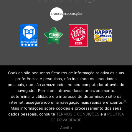
POLÍTICA DE PRIVACIDADE
|
TERMOS E CONDIÇÕES
l
CONDIÇÕES
GERAIS DE VENDA
| Alberto Oculista, SA 2026. Todos os direitos reservados.
Cookies são pequenos ficheiros de informação relativa às suas
preferências e pesquisas, não incluindo os seus dados
pessoais, que são armazenados no seu computador através do
navegador. Permitem, através desse armazenamento,
determinar a utilidade e o interesse de determinado sítio da
internet, assegurando uma navegação mais rápida e eficiente.
Mais informações sobre cookies e processamento dos seus
dados pessoais, consulte
TERMOS E CONDIÇÕES
e a
POLÍTICA
DE PRIVACIDADE
Aceito
DE VOLTA AO TOPO