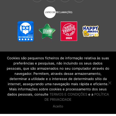
Cookies são pequenos ficheiros de informação relativa às suas
POLÍTICA DE PRIVACIDADE
|
TERMOS E CONDIÇÕES
l
CONDIÇÕES
preferências e pesquisas, não incluindo os seus dados
GERAIS DE VENDA
| Alberto Oculista, SA 2026. Todos os direitos reservados.
pessoais, que são armazenados no seu computador através do
navegador. Permitem, através desse armazenamento,
determinar a utilidade e o interesse de determinado sítio da
internet, assegurando uma navegação mais rápida e eficiente.
Mais informações sobre cookies e processamento dos seus
dados pessoais, consulte
TERMOS E CONDIÇÕES
e a
POLÍTICA
DE PRIVACIDADE
Aceito
DE VOLTA AO TOPO