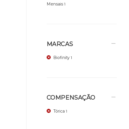
Mensais
1
MARCAS
Biofinity
1
COMPENSAÇÃO
Tórica
1