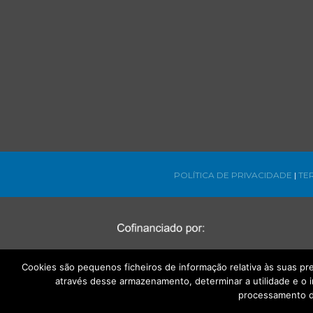
POLÍTICA DE PRIVACIDADE
|
TE
Cookies são pequenos ficheiros de informação relativa às suas p
através desse armazenamento, determinar a utilidade e o 
processamento d