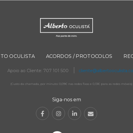
TO OCULISTA
ACORDOS / PROTOCOLOS
RE
Apoio ao Cliente: 707 101 500
cliente@albertooculista.
(Custo da chamada, por minuto: 0,09€ nas redes fixas e 0,13€ para as redes móveis)
Siga-nos em