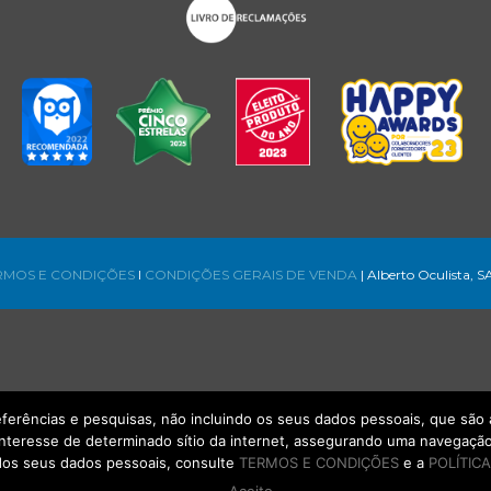
RMOS E CONDIÇÕES
l
CONDIÇÕES GERAIS DE VENDA
| Alberto Oculista, S
referências e pesquisas, não incluindo os seus dados pessoais, que s
interesse de determinado sítio da internet, assegurando uma navegação 
os seus dados pessoais, consulte
TERMOS E CONDIÇÕES
e a
POLÍTICA