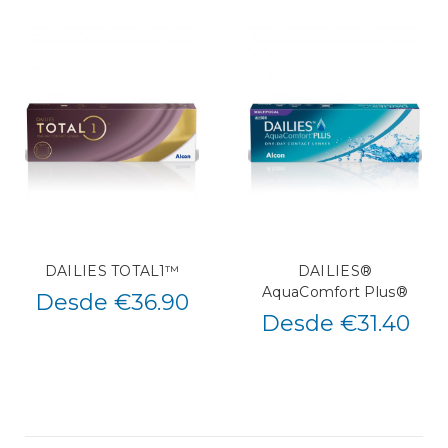
DAILIES TOTAL1™
DAILIES®
AquaComfort Plus®
Desde €36.90
Desde €31.40