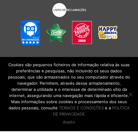
Cookies são pequenos ficheiros de informação relativa às suas
POLÍTICA DE PRIVACIDADE
|
TERMOS E CONDIÇÕES
l
CONDIÇÕES
preferências e pesquisas, não incluindo os seus dados
GERAIS DE VENDA
| Alberto Oculista, SA 2026. Todos os direitos reservados.
pessoais, que são armazenados no seu computador através do
navegador. Permitem, através desse armazenamento,
determinar a utilidade e o interesse de determinado sítio da
internet, assegurando uma navegação mais rápida e eficiente.
Mais informações sobre cookies e processamento dos seus
dados pessoais, consulte
TERMOS E CONDIÇÕES
e a
POLÍTICA
DE PRIVACIDADE
Aceito
DE VOLTA AO TOPO