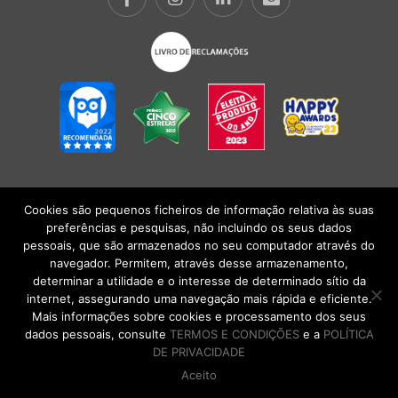
Cookies são pequenos ficheiros de informação relativa às suas
POLÍTICA DE PRIVACIDADE
|
TERMOS E CONDIÇÕES
l
CONDIÇÕES
preferências e pesquisas, não incluindo os seus dados
GERAIS DE VENDA
| Alberto Oculista, SA 2026. Todos os direitos reservados.
pessoais, que são armazenados no seu computador através do
navegador. Permitem, através desse armazenamento,
determinar a utilidade e o interesse de determinado sítio da
internet, assegurando uma navegação mais rápida e eficiente.
Mais informações sobre cookies e processamento dos seus
dados pessoais, consulte
TERMOS E CONDIÇÕES
e a
POLÍTICA
DE PRIVACIDADE
Aceito