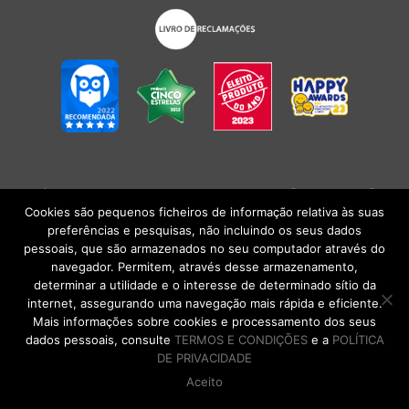
POLÍTICA DE PRIVACIDADE
|
TERMOS E CONDIÇÕES
l
CONDIÇÕES
GERAIS DE VENDA
| Alberto Oculista, SA 2026. Todos os direitos reservados.
Cookies são pequenos ficheiros de informação relativa às suas
preferências e pesquisas, não incluindo os seus dados
pessoais, que são armazenados no seu computador através do
navegador. Permitem, através desse armazenamento,
determinar a utilidade e o interesse de determinado sítio da
internet, assegurando uma navegação mais rápida e eficiente.
Mais informações sobre cookies e processamento dos seus
dados pessoais, consulte
TERMOS E CONDIÇÕES
e a
POLÍTICA
DE PRIVACIDADE
Aceito
DE VOLTA AO TOPO