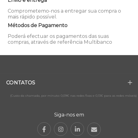
Envio e entrega
Comprometemo-nos a entregar sua compra o
mais rápido possível.
Métodos de Pagamento
Poderá efectuar os pagamentos das suas
compras, através de referência Multibanco
CONTATOS
(Custo da chamada, por minuto: 0,09€ nas redes fixas e 0,13€ para as redes móveis)
Siga-nos em