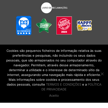
Cookies são pequenos ficheiros de informação relativa às suas
POLÍTICA DE PRIVACIDADE
|
TERMOS E CONDIÇÕES
l
CONDIÇÕES
preferências e pesquisas, não incluindo os seus dados
GERAIS DE VENDA
| Alberto Oculista, SA 2026. Todos os direitos reservados.
pessoais, que são armazenados no seu computador através do
navegador. Permitem, através desse armazenamento,
determinar a utilidade e o interesse de determinado sítio da
internet, assegurando uma navegação mais rápida e eficiente.
Mais informações sobre cookies e processamento dos seus
dados pessoais, consulte
TERMOS E CONDIÇÕES
e a
POLÍTICA
DE PRIVACIDADE
Aceito
DE VOLTA AO TOPO