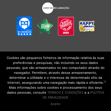
POLÍTICA DE PRIVACIDADE
|
TERMOS E CONDIÇÕES
l
CONDIÇÕES
GERAIS DE VENDA
| Alberto Oculista, SA 2026. Todos os direitos reservados.
Cookies são pequenos ficheiros de informação relativa às suas
preferências e pesquisas, não incluindo os seus dados
pessoais, que são armazenados no seu computador através do
navegador. Permitem, através desse armazenamento,
determinar a utilidade e o interesse de determinado sítio da
internet, assegurando uma navegação mais rápida e eficiente.
Mais informações sobre cookies e processamento dos seus
dados pessoais, consulte
TERMOS E CONDIÇÕES
e a
POLÍTICA
DE PRIVACIDADE
Aceito
DE VOLTA AO TOPO