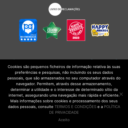
POLÍTICA DE PRIVACIDADE
|
TERMOS E CONDIÇÕES
l
CONDIÇÕES
GERAIS DE VENDA
| Alberto Oculista, SA 2026. Todos os direitos reservados.
Cookies são pequenos ficheiros de informação relativa às suas
preferências e pesquisas, não incluindo os seus dados
pessoais, que são armazenados no seu computador através do
navegador. Permitem, através desse armazenamento,
determinar a utilidade e o interesse de determinado sítio da
internet, assegurando uma navegação mais rápida e eficiente.
Mais informações sobre cookies e processamento dos seus
dados pessoais, consulte
TERMOS E CONDIÇÕES
e a
POLÍTICA
DE PRIVACIDADE
Aceito
DE VOLTA AO TOPO