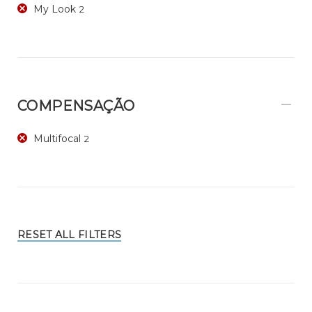
My Look
2
COMPENSAÇÃO
Multifocal
2
RESET ALL FILTERS