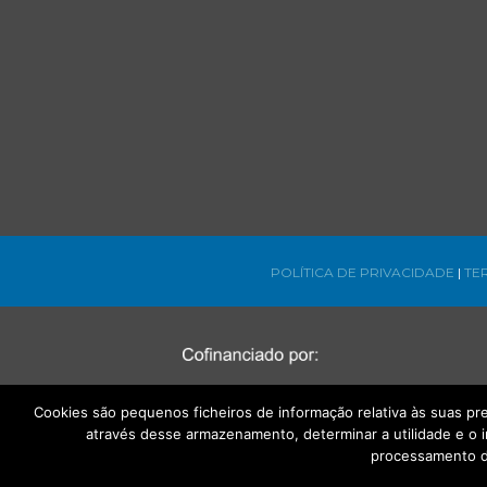
POLÍTICA DE PRIVACIDADE
|
TE
Cookies são pequenos ficheiros de informação relativa às suas p
através desse armazenamento, determinar a utilidade e o 
processamento d