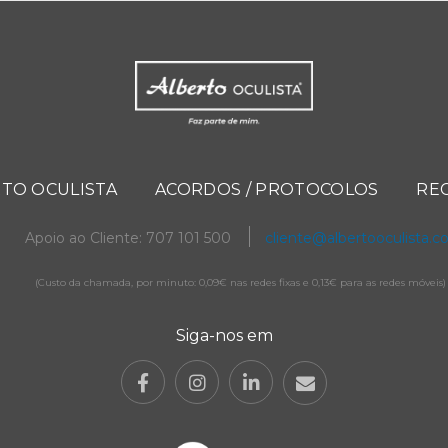
TO OCULISTA
ACORDOS / PROTOCOLOS
RE
Apoio ao Cliente: 707 101 500
cliente@albertooculista.
(Custo da chamada, por minuto: 0,09€ nas redes fixas e 0,13€ para as redes móveis)
Siga-nos em