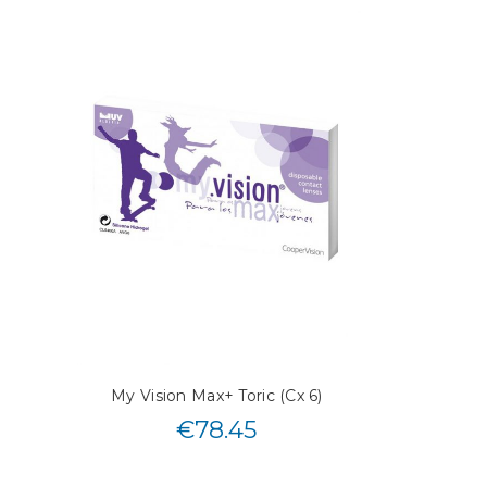
My Vision Max+ Toric (Cx 6)
€
78.45