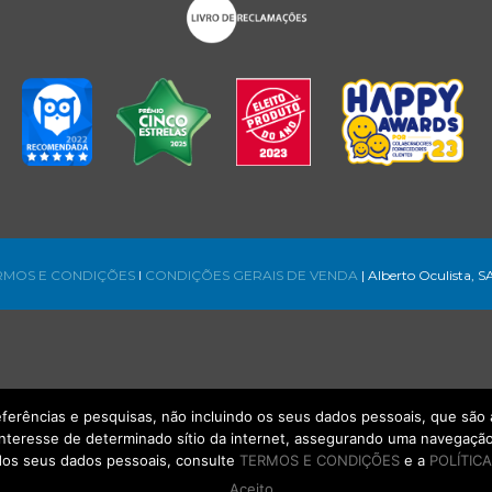
RMOS E CONDIÇÕES
l
CONDIÇÕES GERAIS DE VENDA
| Alberto Oculista, S
referências e pesquisas, não incluindo os seus dados pessoais, que s
interesse de determinado sítio da internet, assegurando uma navegação 
os seus dados pessoais, consulte
TERMOS E CONDIÇÕES
e a
POLÍTICA
Aceito