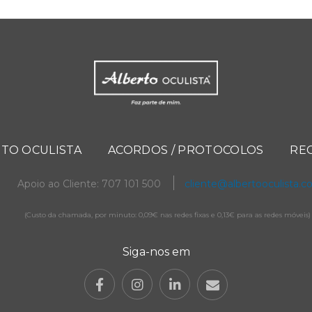
TO OCULISTA
ACORDOS / PROTOCOLOS
RE
Apoio ao Cliente: 707 101 500
cliente@albertooculista.
(Custo da chamada, por minuto: 0,09€ nas redes fixas e 0,13€ para as redes móveis)
Siga-nos em