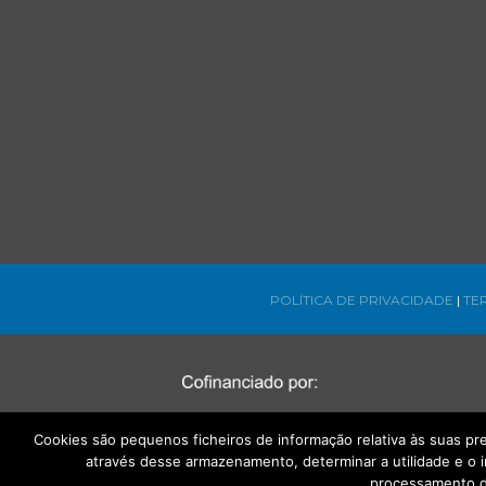
POLÍTICA DE PRIVACIDADE
|
TE
Cookies são pequenos ficheiros de informação relativa às suas p
através desse armazenamento, determinar a utilidade e o 
processamento d