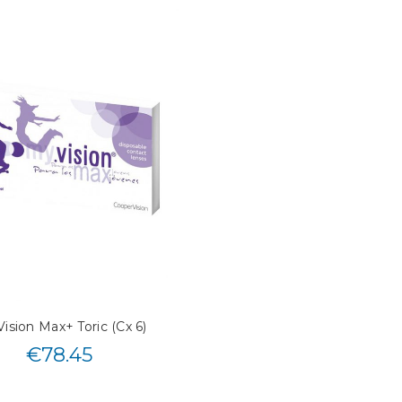
ision Max+ Toric (Cx 6)
€
78.45