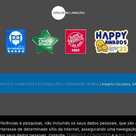
RMOS E CONDIÇÕES
l
CONDIÇÕES GERAIS DE VENDA
| Alberto Oculista, S
referências e pesquisas, não incluindo os seus dados pessoais, que s
interesse de determinado sítio da internet, assegurando uma navegação 
os seus dados pessoais, consulte
TERMOS E CONDIÇÕES
e a
POLÍTICA