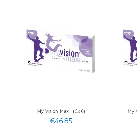
My Vision Max+ (Cx 6)
My V
€
46.85