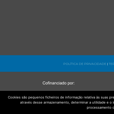
POLÍTICA DE PRIVACIDADE
|
TE
Cookies são pequenos ficheiros de informação relativa às suas p
através desse armazenamento, determinar a utilidade e o 
processamento d