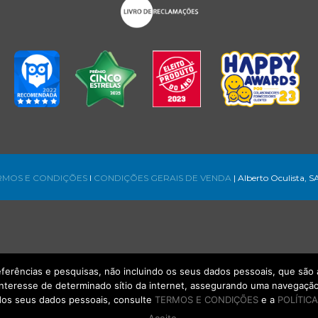
RMOS E CONDIÇÕES
l
CONDIÇÕES GERAIS DE VENDA
| Alberto Oculista, S
referências e pesquisas, não incluindo os seus dados pessoais, que s
interesse de determinado sítio da internet, assegurando uma navegação 
os seus dados pessoais, consulte
TERMOS E CONDIÇÕES
e a
POLÍTICA