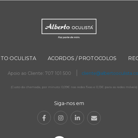
TO OCULISTA
ACORDOS / PROTOCOLOS
RE
Apoio ao Cliente: 707 101 500
cliente@albertooculista.
(Custo da chamada, por minuto: 0,09€ nas redes fixas e 0,13€ para as redes móveis)
Siga-nos em