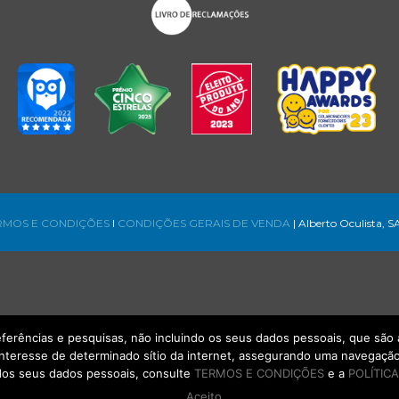
RMOS E CONDIÇÕES
l
CONDIÇÕES GERAIS DE VENDA
| Alberto Oculista, S
referências e pesquisas, não incluindo os seus dados pessoais, que s
interesse de determinado sítio da internet, assegurando uma navegação 
os seus dados pessoais, consulte
TERMOS E CONDIÇÕES
e a
POLÍTICA
Aceito