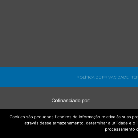
POLÍTICA DE PRIVACIDADE
|
TE
Cookies são pequenos ficheiros de informação relativa às suas p
através desse armazenamento, determinar a utilidade e o 
processamento d