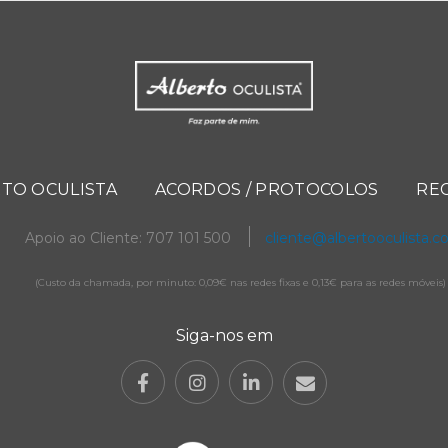
TO OCULISTA
ACORDOS / PROTOCOLOS
RE
Apoio ao Cliente: 707 101 500
cliente@albertooculista.
(Custo da chamada, por minuto: 0,09€ nas redes fixas e 0,13€ para as redes móveis)
Siga-nos em