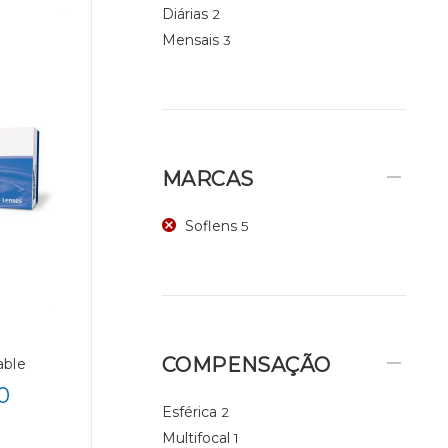
Diárias
2
Mensais
3
MARCAS
Soflens
5
COMPENSAÇÃO
able
0
Esférica
2
Multifocal
1