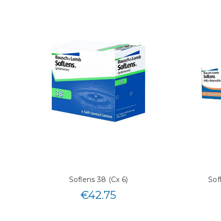
Soflens 38 (Cx 6)
Sof
€
42.75