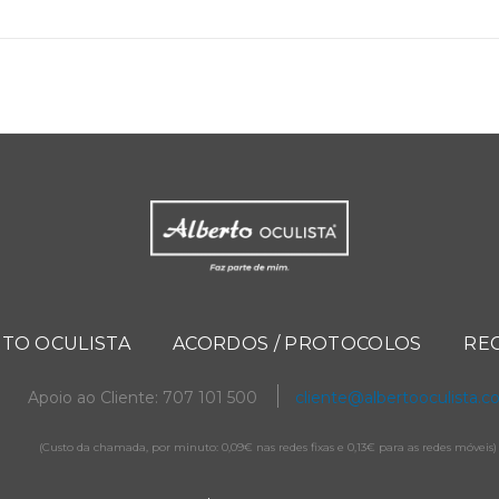
TO OCULISTA
ACORDOS / PROTOCOLOS
RE
Apoio ao Cliente: 707 101 500
cliente@albertooculista.
(Custo da chamada, por minuto: 0,09€ nas redes fixas e 0,13€ para as redes móveis)