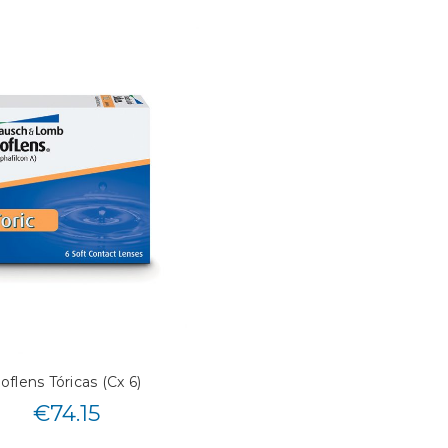
oflens Tóricas (Cx 6)
€
74.15