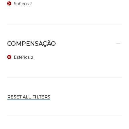
Soflens
2
COMPENSAÇÃO
Esférica
2
RESET ALL FILTERS