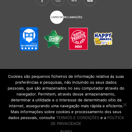
POLÍTICA DE PRIVACIDADE
|
TERMOS E CONDIÇÕES
l
CONDIÇÕES
GERAIS DE VENDA
| Alberto Oculista, SA 2026. Todos os direitos reservados.
Cookies são pequenos ficheiros de informação relativa às suas
preferências e pesquisas, não incluindo os seus dados
pessoais, que são armazenados no seu computador através do
navegador. Permitem, através desse armazenamento,
determinar a utilidade e o interesse de determinado sítio da
internet, assegurando uma navegação mais rápida e eficiente.
Mais informações sobre cookies e processamento dos seus
dados pessoais, consulte
TERMOS E CONDIÇÕES
e a
POLÍTICA
DE PRIVACIDADE
Aceito