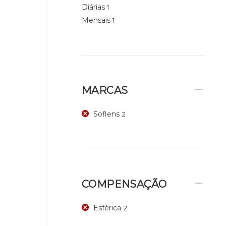
Diárias
1
Mensais
1
MARCAS
Soflens
2
COMPENSAÇÃO
Esférica
2