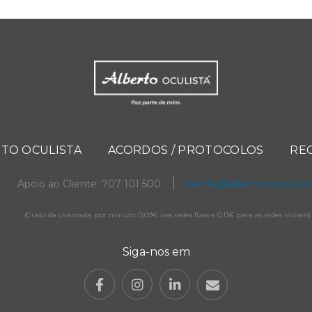
TO OCULISTA
ACORDOS / PROTOCOLOS
RE
Apoio ao Cliente: 707 101 500
cliente@albertooculista.
(Custo da chamada, por minuto: 0,09€ nas redes fixas e 0,13€ para as redes móveis)
Siga-nos em