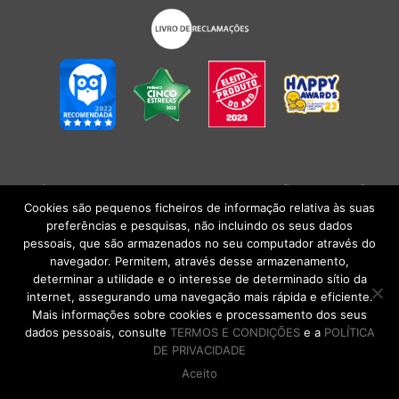
POLÍTICA DE PRIVACIDADE
|
TERMOS E CONDIÇÕES
l
CONDIÇÕES
GERAIS DE VENDA
| Alberto Oculista, SA 2026. Todos os direitos reservados.
Cookies são pequenos ficheiros de informação relativa às suas
preferências e pesquisas, não incluindo os seus dados
pessoais, que são armazenados no seu computador através do
navegador. Permitem, através desse armazenamento,
determinar a utilidade e o interesse de determinado sítio da
internet, assegurando uma navegação mais rápida e eficiente.
Mais informações sobre cookies e processamento dos seus
dados pessoais, consulte
TERMOS E CONDIÇÕES
e a
POLÍTICA
DE PRIVACIDADE
Aceito
DE VOLTA AO TOPO