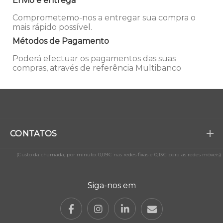
Envio e entrega
Comprometemo-nos a entregar sua compra o
mais rápido possível.
Métodos de Pagamento
Poderá efectuar os pagamentos das suas
compras, através de referência Multibanco
CONTATOS
(Custo da chamada, por minuto: 0,09€ nas redes fixas e 0,13€ para as redes móveis)
Siga-nos em