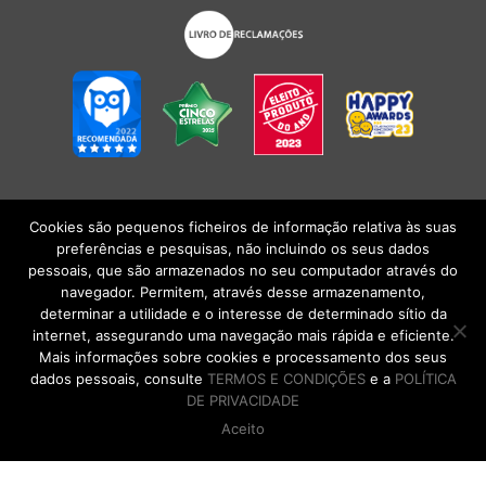
Cookies são pequenos ficheiros de informação relativa às suas
POLÍTICA DE PRIVACIDADE
|
TERMOS E CONDIÇÕES
l
CONDIÇÕES
preferências e pesquisas, não incluindo os seus dados
GERAIS DE VENDA
| Alberto Oculista, SA 2026. Todos os direitos reservados.
pessoais, que são armazenados no seu computador através do
navegador. Permitem, através desse armazenamento,
determinar a utilidade e o interesse de determinado sítio da
internet, assegurando uma navegação mais rápida e eficiente.
Mais informações sobre cookies e processamento dos seus
dados pessoais, consulte
TERMOS E CONDIÇÕES
e a
POLÍTICA
DE PRIVACIDADE
Aceito
DE VOLTA AO TOPO