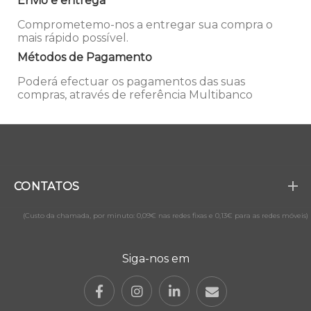
Envio e entrega
Comprometemo-nos a entregar sua compra o
mais rápido possível.
Métodos de Pagamento
Poderá efectuar os pagamentos das suas
compras, através de referência Multibanco
CONTATOS
(Custo da chamada, por minuto: 0,09€ nas redes fixas e 0,13€ para as redes móveis)
Siga-nos em