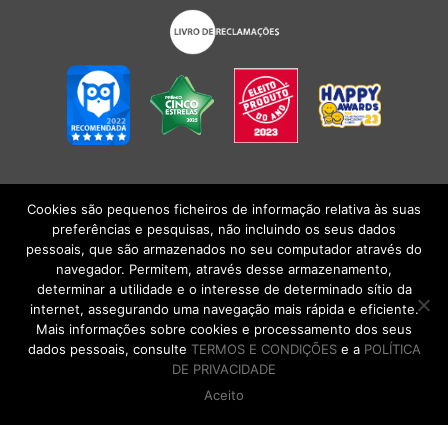
Cookies são pequenos ficheiros de informação relativa às suas
POLÍTICA DE PRIVACIDADE
|
TERMOS E CONDIÇÕES
l
CONDIÇÕES
preferências e pesquisas, não incluindo os seus dados
GERAIS DE VENDA
| Alberto Oculista, SA 2026. Todos os direitos reservados.
pessoais, que são armazenados no seu computador através do
navegador. Permitem, através desse armazenamento,
determinar a utilidade e o interesse de determinado sítio da
internet, assegurando uma navegação mais rápida e eficiente.
Mais informações sobre cookies e processamento dos seus
dados pessoais, consulte
TERMOS E CONDIÇÕES
e a
POLÍTICA
DE PRIVACIDADE
Aceito
DE VOLTA AO TOPO