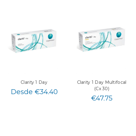
Clarity 1 Day
Clarity 1 Day Multifocal
(Cx 30)
Desde €34.40
€
47.75