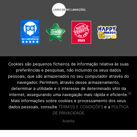
Cookies são pequenos ficheiros de informação relativa às suas
POLÍTICA DE PRIVACIDADE
|
TERMOS E CONDIÇÕES
l
CONDIÇÕES
preferências e pesquisas, não incluindo os seus dados
GERAIS DE VENDA
| Alberto Oculista, SA 2026. Todos os direitos reservados.
pessoais, que são armazenados no seu computador através do
navegador. Permitem, através desse armazenamento,
determinar a utilidade e o interesse de determinado sítio da
internet, assegurando uma navegação mais rápida e eficiente.
Mais informações sobre cookies e processamento dos seus
dados pessoais, consulte
TERMOS E CONDIÇÕES
e a
POLÍTICA
DE PRIVACIDADE
Aceito
DE VOLTA AO TOPO