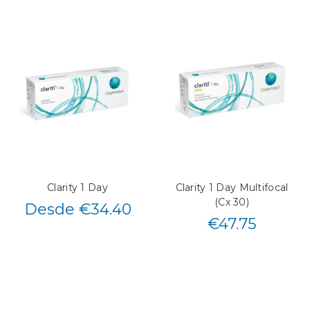
Clarity 1 Day
Clarity 1 Day Multifocal
(Cx 30)
Desde €34.40
€
47.75