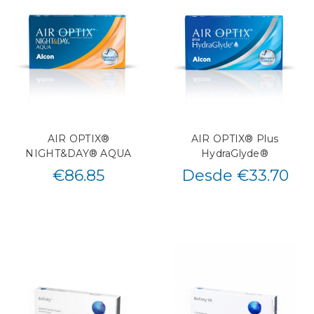
AIR OPTIX®
AIR OPTIX® Plus
NIGHT&DAY® AQUA
HydraGlyde®
€
86.85
Desde €33.70