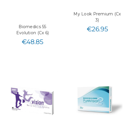
My Look Premium (Cx
3)
Biomedics 55
€
26.95
Evolution (Cx 6)
€
48.85