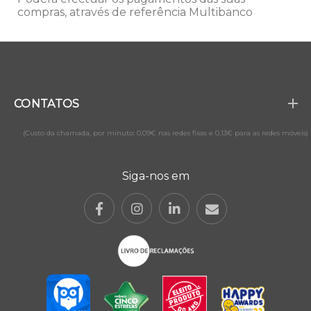
compras, através de referência Multibanco
CONTATOS
(Custo da chamada, por minuto: 0,09€ nas redes fixas e 0,13€ para as redes móveis)
Siga-nos em