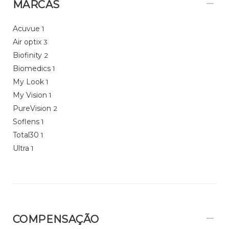
MARCAS
Acuvue
1
Air optix
3
Biofinity
2
Biomedics
1
My Look
1
My Vision
1
PureVision
2
Soflens
1
Total30
1
Ultra
1
COMPENSAÇÃO