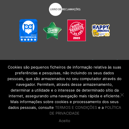
POLÍTICA DE PRIVACIDADE
|
TERMOS E CONDIÇÕES
l
CONDIÇÕES
GERAIS DE VENDA
| Alberto Oculista, SA 2026. Todos os direitos reservados.
Cookies são pequenos ficheiros de informação relativa às suas
preferências e pesquisas, não incluindo os seus dados
pessoais, que são armazenados no seu computador através do
navegador. Permitem, através desse armazenamento,
determinar a utilidade e o interesse de determinado sítio da
internet, assegurando uma navegação mais rápida e eficiente.
Mais informações sobre cookies e processamento dos seus
dados pessoais, consulte
TERMOS E CONDIÇÕES
e a
POLÍTICA
DE PRIVACIDADE
Aceito
DE VOLTA AO TOPO