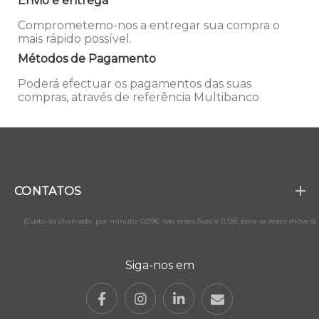
Envio e entrega
Comprometemo-nos a entregar sua compra o
mais rápido possível.
Métodos de Pagamento
Poderá efectuar os pagamentos das suas
compras, através de referência Multibanco
CONTATOS
(Custo da chamada, por minuto: 0,09€ nas redes fixas e 0,13€ para as redes móveis)
Siga-nos em