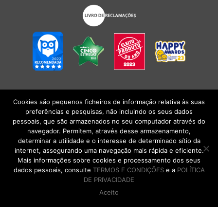
Cookies são pequenos ficheiros de informação relativa às suas
POLÍTICA DE PRIVACIDADE
|
TERMOS E CONDIÇÕES
l
CONDIÇÕES
preferências e pesquisas, não incluindo os seus dados
GERAIS DE VENDA
| Alberto Oculista, SA 2026. Todos os direitos reservados.
pessoais, que são armazenados no seu computador através do
navegador. Permitem, através desse armazenamento,
determinar a utilidade e o interesse de determinado sítio da
internet, assegurando uma navegação mais rápida e eficiente.
Mais informações sobre cookies e processamento dos seus
dados pessoais, consulte
TERMOS E CONDIÇÕES
e a
POLÍTICA
DE PRIVACIDADE
Aceito
DE VOLTA AO TOPO