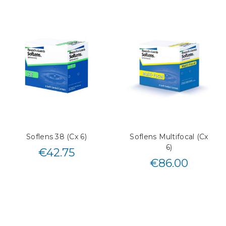
Soflens 38 (Cx 6)
Soflens Multifocal (Cx
6)
€
42.75
€
86.00