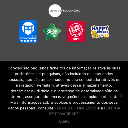
POLÍTICA DE PRIVACIDADE
|
TERMOS E CONDIÇÕES
l
CONDIÇÕES
GERAIS DE VENDA
| Alberto Oculista, SA 2026. Todos os direitos reservados.
Cookies são pequenos ficheiros de informação relativa às suas
preferências e pesquisas, não incluindo os seus dados
pessoais, que são armazenados no seu computador através do
navegador. Permitem, através desse armazenamento,
determinar a utilidade e o interesse de determinado sítio da
internet, assegurando uma navegação mais rápida e eficiente.
Mais informações sobre cookies e processamento dos seus
dados pessoais, consulte
TERMOS E CONDIÇÕES
e a
POLÍTICA
DE PRIVACIDADE
Aceito
DE VOLTA AO TOPO