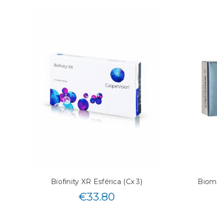
Biofinity XR Esférica (Cx 3)
Biome
€
33.80