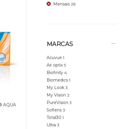
Mensais
26
MARCAS
Acuvue
1
Air optix
5
Biofinity
4
Biomedics
1
My Look
3
My Vision
2
PureVision
3
® AQUA
Soflens
3
Total30
1
Ultra
3