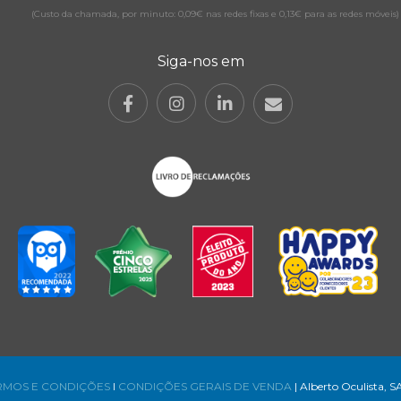
(Custo da chamada, por minuto: 0,09€ nas redes fixas e 0,13€ para as redes móveis)
Siga-nos em
RMOS E CONDIÇÕES
l
CONDIÇÕES GERAIS DE VENDA
| Alberto Oculista, S