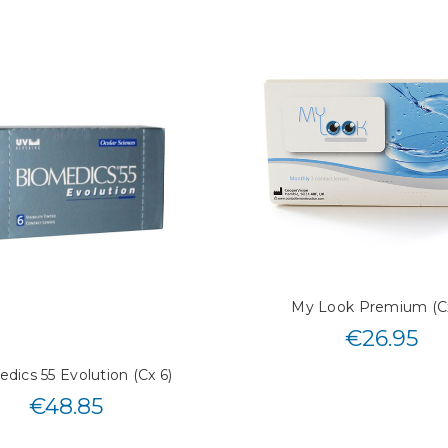
My Look Premium (Cx
€
26.95
dics 55 Evolution (Cx 6)
€
48.85