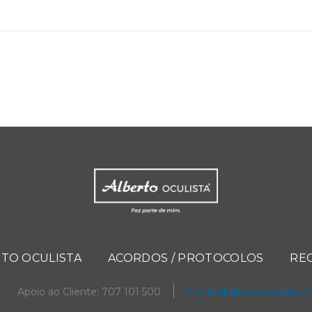
TO OCULISTA
ACORDOS / PROTOCOLOS
RE
Apoio ao Cliente: 707 101 500
cliente@albertooculista.