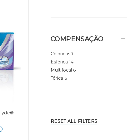
COMPENSAÇÃO
Coloridas
1
Esférica
14
Multifocal
6
Tórica
6
glyde®
RESET ALL FILTERS
0