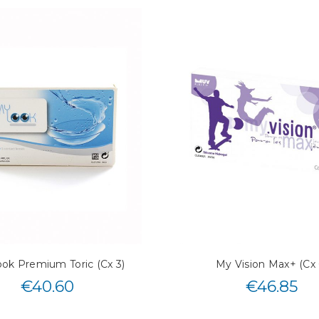
ok Premium Toric (Cx 3)
My Vision Max+ (Cx 
€
40.60
€
46.85