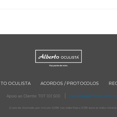
TO OCULISTA
ACORDOS / PROTOCOLOS
RE
Apoio ao Cliente: 707 101 500
cliente@albertooculista.
(Custo da chamada, por minuto: 0,09€ nas redes fixas e 0,13€ para as redes móveis)