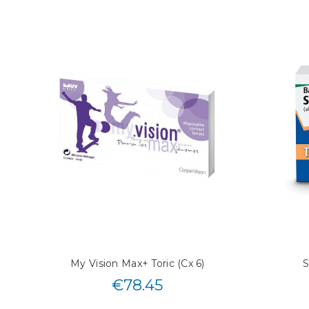
My Vision Max+ Toric (Cx 6)
S
€
78.45