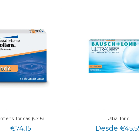
oflens Tóricas (Cx 6)
Ultra Toric
€
74.15
Desde €45.5