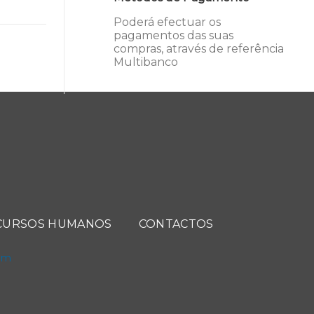
Poderá efectuar os
pagamentos das suas
compras, através de referência
Multibanco
CURSOS HUMANOS
CONTACTOS
com