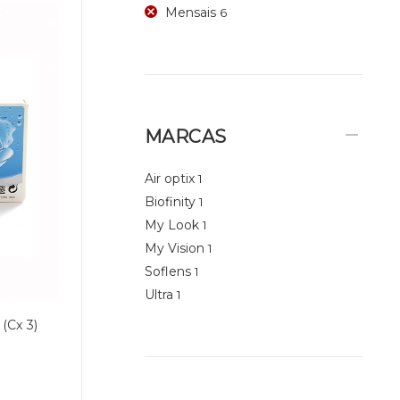
Mensais
6
MARCAS
Air optix
1
Biofinity
1
My Look
1
My Vision
1
Soflens
1
Ultra
1
(Cx 3)