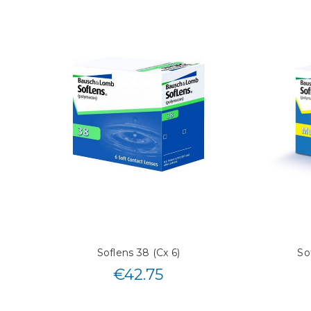
Soflens 38 (Cx 6)
So
€
42.75