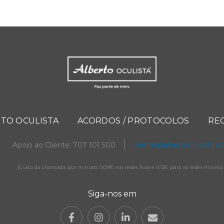
TO OCULISTA
ACORDOS / PROTOCOLOS
RE
Apoio ao Cliente: 707 101 500
cliente@albertooculista.
(Custo da chamada, por minuto: 0,09€ nas redes fixas e 0,13€ para as redes móveis)
Siga-nos em