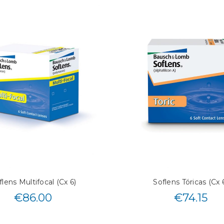
flens Multifocal (Cx 6)
Soflens Tóricas (Cx 
€
86.00
€
74.15