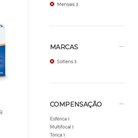
Mensais
3
MARCAS
Soflens
3
COMPENSAÇÃO
6)
Esférica
1
Multifocal
1
Tórica
1