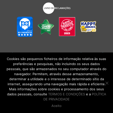
POLÍTICA DE PRIVACIDADE
|
TERMOS E CONDIÇÕES
l
CONDIÇÕES
GERAIS DE VENDA
| Alberto Oculista, SA 2026. Todos os direitos reservados.
Cookies são pequenos ficheiros de informação relativa às suas
preferências e pesquisas, não incluindo os seus dados
pessoais, que são armazenados no seu computador através do
navegador. Permitem, através desse armazenamento,
determinar a utilidade e o interesse de determinado sítio da
internet, assegurando uma navegação mais rápida e eficiente.
Mais informações sobre cookies e processamento dos seus
dados pessoais, consulte
TERMOS E CONDIÇÕES
e a
POLÍTICA
DE PRIVACIDADE
Aceito
DE VOLTA AO TOPO