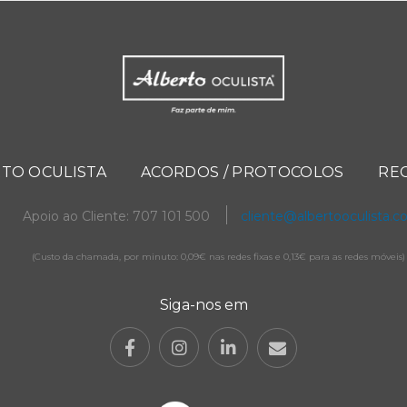
TO OCULISTA
ACORDOS / PROTOCOLOS
RE
Apoio ao Cliente: 707 101 500
cliente@albertooculista.
(Custo da chamada, por minuto: 0,09€ nas redes fixas e 0,13€ para as redes móveis)
Siga-nos em