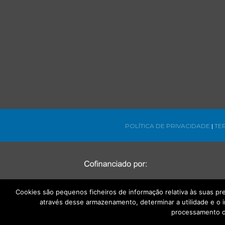
POLÍTICA DE PRIVACIDADE
|
TE
Cookies são pequenos ficheiros de informação relativa às suas p
através desse armazenamento, determinar a utilidade e o 
processamento d