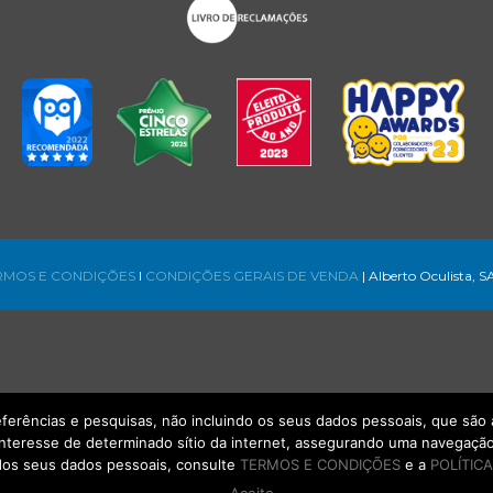
RMOS E CONDIÇÕES
l
CONDIÇÕES GERAIS DE VENDA
| Alberto Oculista, S
referências e pesquisas, não incluindo os seus dados pessoais, que s
interesse de determinado sítio da internet, assegurando uma navegação 
os seus dados pessoais, consulte
TERMOS E CONDIÇÕES
e a
POLÍTICA