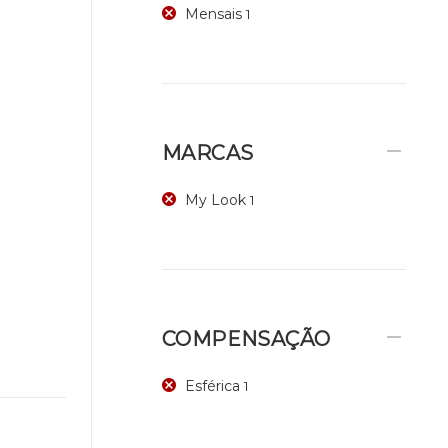
Mensais
1
MARCAS
My Look
1
COMPENSAÇÃO
Esférica
1