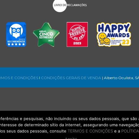
RMOS E CONDIÇÕES
l
CONDIÇÕES GERAIS DE VENDA
| Alberto Oculista, S
referências e pesquisas, não incluindo os seus dados pessoais, que s
interesse de determinado sítio da internet, assegurando uma navegação 
os seus dados pessoais, consulte
TERMOS E CONDIÇÕES
e a
POLÍTICA