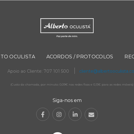
TO OCULISTA
ACORDOS / PROTOCOLOS
RE
Apoio ao Cliente: 707 101 500
cliente@albertooculista.
(Custo da chamada, por minuto: 0,09€ nas redes fixas e 0,13€ para as redes móveis)
Siga-nos em