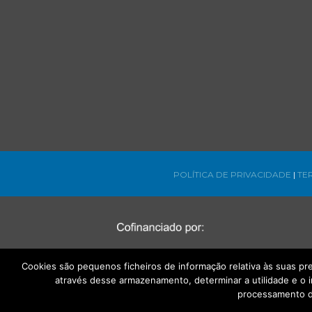
POLÍTICA DE PRIVACIDADE
|
TE
Cookies são pequenos ficheiros de informação relativa às suas p
através desse armazenamento, determinar a utilidade e o 
processamento d