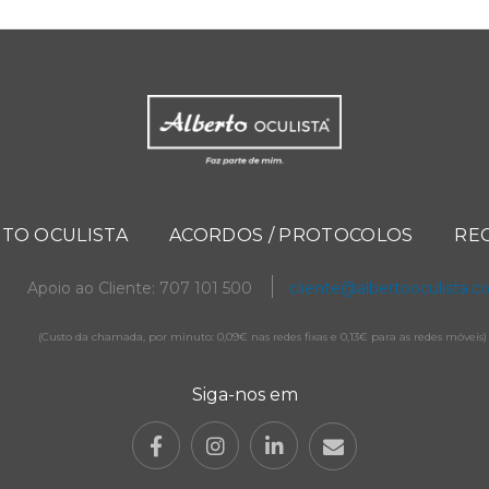
TO OCULISTA
ACORDOS / PROTOCOLOS
RE
Apoio ao Cliente: 707 101 500
cliente@albertooculista.
(Custo da chamada, por minuto: 0,09€ nas redes fixas e 0,13€ para as redes móveis)
Siga-nos em