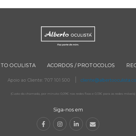
TO OCULISTA
ACORDOS / PROTOCOLOS
RE
Apoio ao Cliente: 707 101 500
cliente@albertooculista.
(Custo da chamada, por minuto: 0,09€ nas redes fixas e 0,13€ para as redes móveis)
Siga-nos em