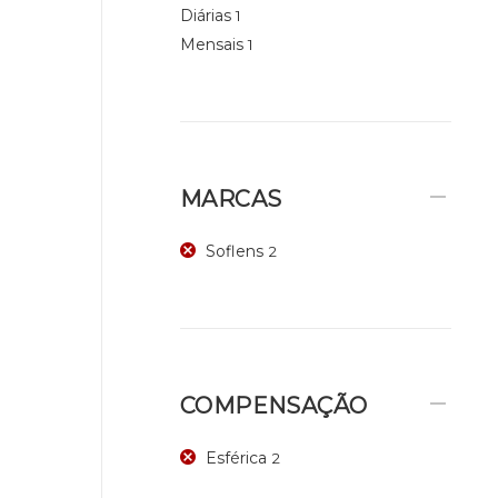
Diárias
1
Mensais
1
MARCAS
Soflens
2
COMPENSAÇÃO
Esférica
2