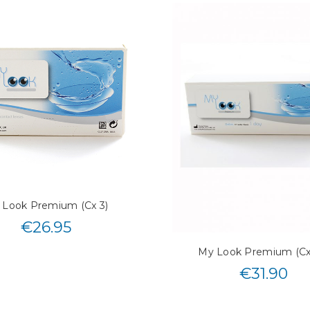
 Look Premium (Cx 3)
€
26.95
My Look Premium (Cx
€
31.90