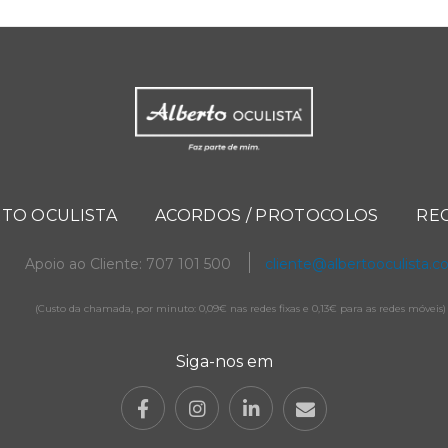
TO OCULISTA
ACORDOS / PROTOCOLOS
RE
Apoio ao Cliente: 707 101 500
cliente@albertooculista.
(Custo da chamada, por minuto: 0,09€ nas redes fixas e 0,13€ para as redes móveis)
Siga-nos em