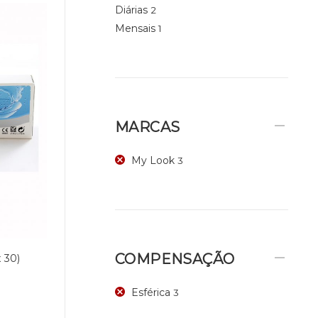
Diárias
2
Mensais
1
MARCAS
My Look
3
COMPENSAÇÃO
 30)
Esférica
3