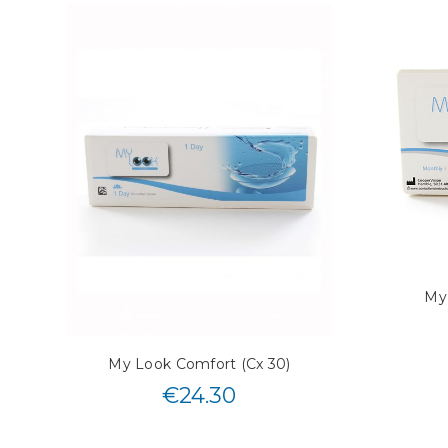
My
My Look Comfort (Cx 30)
€
24.30