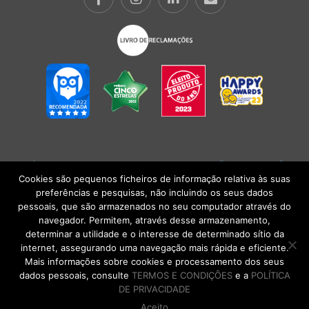
POLÍTICA DE PRIVACIDADE
|
TERMOS E CONDIÇÕES
l
CONDIÇÕES
GERAIS DE VENDA
| Alberto Oculista, SA 2026. Todos os direitos reservados.
Cookies são pequenos ficheiros de informação relativa às suas
preferências e pesquisas, não incluindo os seus dados
pessoais, que são armazenados no seu computador através do
navegador. Permitem, através desse armazenamento,
determinar a utilidade e o interesse de determinado sítio da
internet, assegurando uma navegação mais rápida e eficiente.
Mais informações sobre cookies e processamento dos seus
dados pessoais, consulte
TERMOS E CONDIÇÕES
e a
POLÍTICA
DE PRIVACIDADE
Aceito