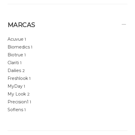
MARCAS
Acuvue
1
Biomedics
1
Biotrue
1
Clariti
1
Dailies
2
Freshlook
1
MyDay
1
My Look
2
Precision1
1
Soflens
1