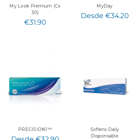
My Look Premium (Cx
MyDay
30)
Desde €34.20
€
31.90
PRECISION1™
Soflens Daily
Disponsable
Desde €32.90