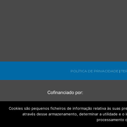
POLÍTICA DE PRIVACIDADE
|
TE
Cookies são pequenos ficheiros de informação relativa às suas p
através desse armazenamento, determinar a utilidade e o 
processamento d