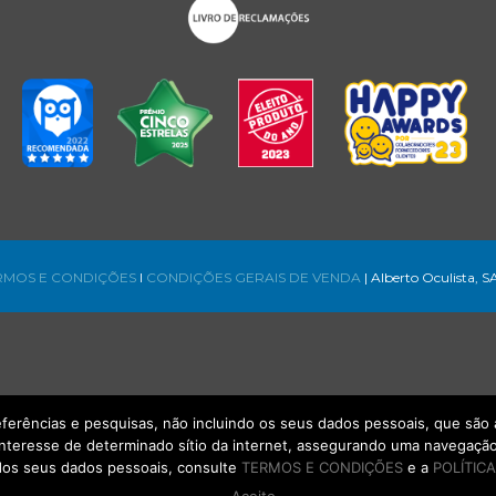
RMOS E CONDIÇÕES
l
CONDIÇÕES GERAIS DE VENDA
| Alberto Oculista, S
referências e pesquisas, não incluindo os seus dados pessoais, que s
interesse de determinado sítio da internet, assegurando uma navegação 
os seus dados pessoais, consulte
TERMOS E CONDIÇÕES
e a
POLÍTICA