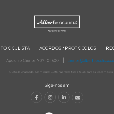
TO OCULISTA
ACORDOS / PROTOCOLOS
RE
Apoio ao Cliente: 707 101 500
cliente@albertooculista.
(Custo da chamada, por minuto: 0,09€ nas redes fixas e 0,13€ para as redes móveis)
Siga-nos em